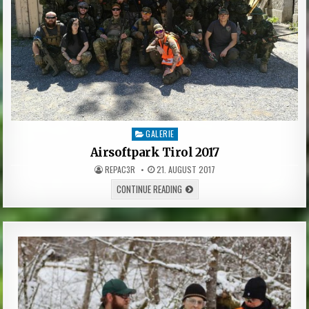
GALERIE
Posted
in
Airsoftpark Tirol 2017
AUTHOR:
PUBLISHED
REPAC3R
21. AUGUST 2017
DATE:
AIRSOFTPARK
CONTINUE READING
TIROL
2017