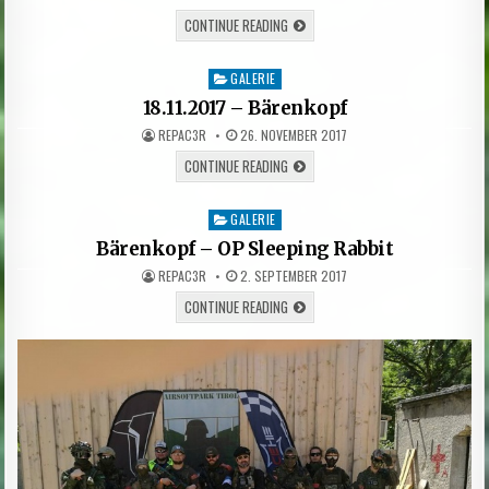
WIR
CONTINUE READING
SIND
JETZT
EIN
GALERIE
Posted
EINGETRAGENER
VEREIN!
in
18.11.2017 – Bärenkopf
AUTHOR:
PUBLISHED
REPAC3R
26. NOVEMBER 2017
DATE:
18.11.2017
CONTINUE READING
–
BÄRENKOPF
GALERIE
Posted
in
Bärenkopf – OP Sleeping Rabbit
AUTHOR:
PUBLISHED
REPAC3R
2. SEPTEMBER 2017
DATE:
BÄRENKOPF
CONTINUE READING
–
OP
SLEEPING
RABBIT