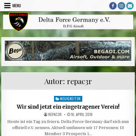
Skip
MENU
to
content
Autor:
repac3r
NEUIGKEITEN
Posted
in
Wir sind jetzt ein eingetragener Verein!
AUTHOR:
PUBLISHED
REPAC3R
16. APRIL 2018
DATE:
Heute ist ein Tag zu feiern. Delta Force Germany darf sich nun
offiziell e.V. nennen. Aktuell umfassen wir 17 Personen: 13
Member 3 Prospects 1…