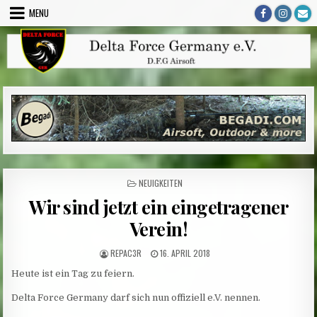
Skip
MENU
to
content
POSTED
NEUIGKEITEN
IN
Wir sind jetzt ein eingetragener
Verein!
AUTHOR:
PUBLISHED
REPAC3R
16. APRIL 2018
DATE:
Heute ist ein Tag zu feiern.
Delta Force Germany darf sich nun offiziell e.V. nennen.